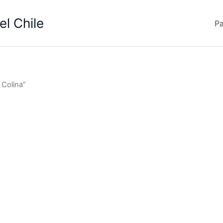
el Chile
P
 Colina”