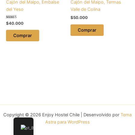
Cajón del Maipo, Embalse
Cajón del Maipo, Termas
del Yeso
Valle de Colina
$
50.000
Avaliação
$
40.000
5.00
Comprar
de 5
Comprar
Copyright © 2026 Enjoy Hostel Chile | Desenvolvido por
Tema
Astra para WordPress