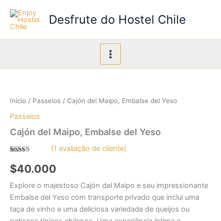
Ir
Desfrute do Hostel Chile
para
o
conteúdo
Início
/
Passeios
/ Cajón del Maipo, Embalse del Yeso
Passeios
Cajón del Maipo, Embalse del Yeso
(
1
avaliação de cliente)
Avaliado
1
$
40.000
como
5.00
de 5, com
baseado em
Explore o majestoso Cajón del Maipo e seu impressionante
avaliação de
cliente
Embalse del Yeso com transporte privado que inclui uma
taça de vinho e uma deliciosa variedade de queijos ou
petiscos típicos chilenos. Uma experiência íntima e