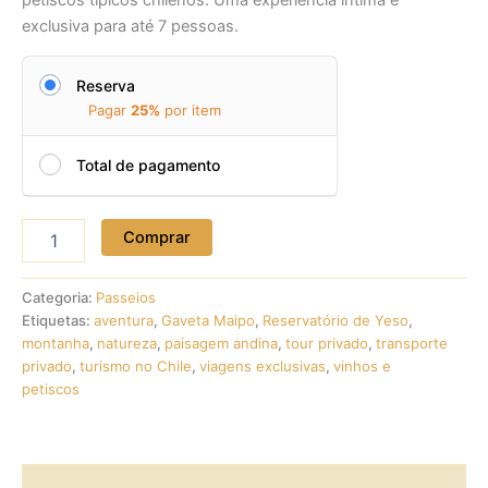
exclusiva para até 7 pessoas.
Reserva
Pagar
25%
por item
Total de pagamento
Cajón
Comprar
del
Maipo,
Embalse
Categoria:
Passeios
del
Etiquetas:
aventura
,
Gaveta Maipo
,
Reservatório de Yeso
,
Yeso
montanha
,
natureza
,
paisagem andina
,
tour privado
,
transporte
quantidade
privado
,
turismo no Chile
,
viagens exclusivas
,
vinhos e
petiscos
Descrição