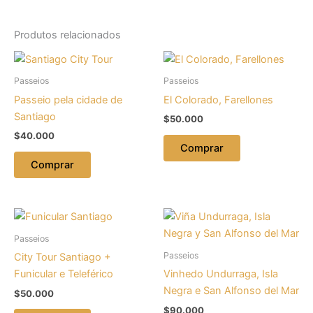
Produtos relacionados
Passeios
Passeios
Passeio pela cidade de
El Colorado, Farellones
Santiago
$
50.000
$
40.000
Comprar
Comprar
Passeios
Passeios
City Tour Santiago +
Funicular e Teleférico
Vinhedo Undurraga, Isla
Negra e San Alfonso del Mar
$
50.000
$
90.000